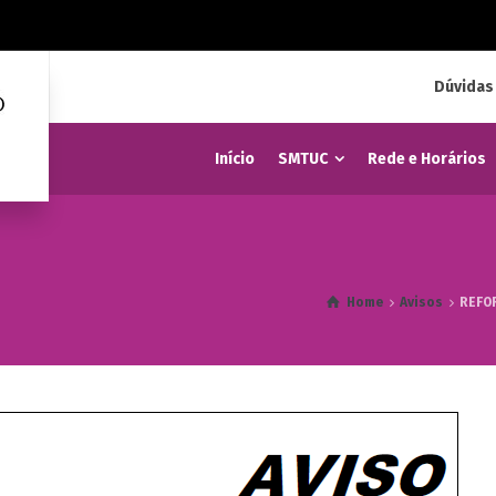
Dúvidas
Início
SMTUC
Rede e Horários
Home
Avisos
REFOR