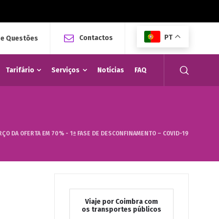
PT
Contactos
 e Questões
Tarifário
Serviços
Notícias
FAQ
ÇO DA OFERTA EM 70% - 1ª FASE DE DESCONFINAMENTO – COVID-19
Viaje por Coimbra com
os transportes públicos