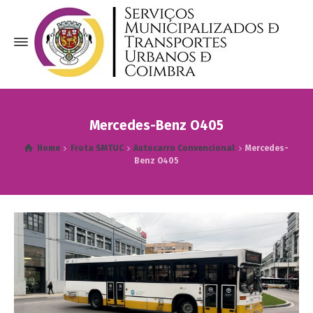
Mercedes-Benz O405
Home
Frota SMTUC
Autocarro Convencional
Mercedes-
Benz O405