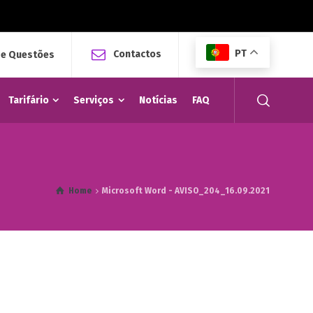
PT
Contactos
 e Questões
Tarifário
Serviços
Notícias
FAQ
Home
Microsoft Word - AVISO_204_16.09.2021