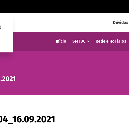
Dúvidas
Início
SMTUC
Rede e Horários
.2021
04_16.09.2021