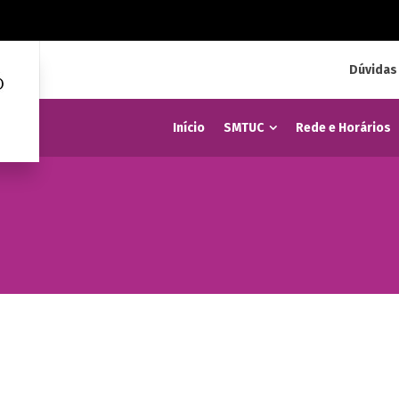
Dúvidas
Início
SMTUC
Rede e Horários