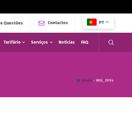
PT
Contactos
 e Questões
Tarifário
Serviços
Notícias
FAQ
Home
IMG_3994