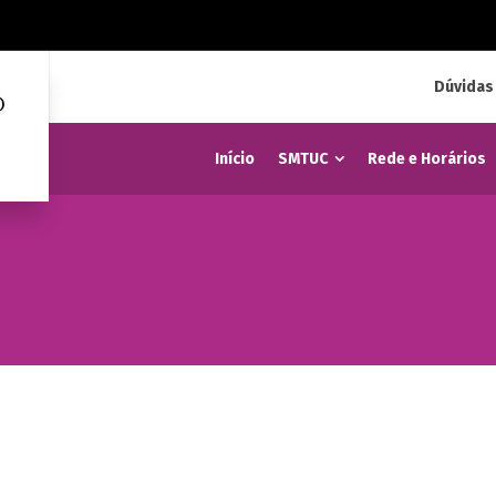
Dúvidas
Início
SMTUC
Rede e Horários